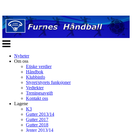
Veksle
navigasjon
Nyheter
Om oss
Etiske verdier
Håndbok
Klubbinfo
Styret/styrets funksjoner
Vedtekter
Treningsavgift
Kontakt oss
Lagene
K3
Gutter 2013/14
Gutter 2017
Gutter 2018
Jenter 2013/14