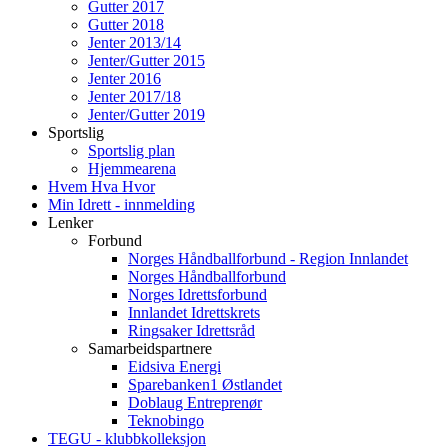
Gutter 2017
Gutter 2018
Jenter 2013/14
Jenter/Gutter 2015
Jenter 2016
Jenter 2017/18
Jenter/Gutter 2019
Sportslig
Sportslig plan
Hjemmearena
Hvem Hva Hvor
Min Idrett - innmelding
Lenker
Forbund
Norges Håndballforbund - Region Innlandet
Norges Håndballforbund
Norges Idrettsforbund
Innlandet Idrettskrets
Ringsaker Idrettsråd
Samarbeidspartnere
Eidsiva Energi
Sparebanken1 Østlandet
Doblaug Entreprenør
Teknobingo
TEGU - klubbkolleksjon