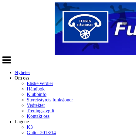
Veksle
navigasjon
Nyheter
Om oss
Etiske verdier
Håndbok
Klubbinfo
Styret/styrets funksjoner
Vedtekter
Treningsavgift
Kontakt oss
Lagene
K3
Gutter 2013/14