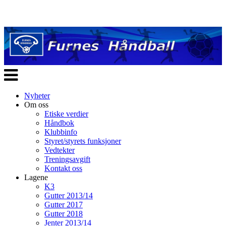
Veksle
navigasjon
Nyheter
Om oss
Etiske verdier
Håndbok
Klubbinfo
Styret/styrets funksjoner
Vedtekter
Treningsavgift
Kontakt oss
Lagene
K3
Gutter 2013/14
Gutter 2017
Gutter 2018
Jenter 2013/14