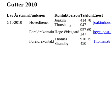
Gutter 2010
Lag
Årstrinn
Funksjon
Kontaktperson
Telefon
Epost
Joakim
414 78
G10
2010
Hovedtrener
joakimhor
Thorshaug
047
957 69
Foreldrekontakt
Hege Ødegaard
hege_post
247
Thomas
970 15
Foreldrekontakt
Thomas.st
Strandby
450