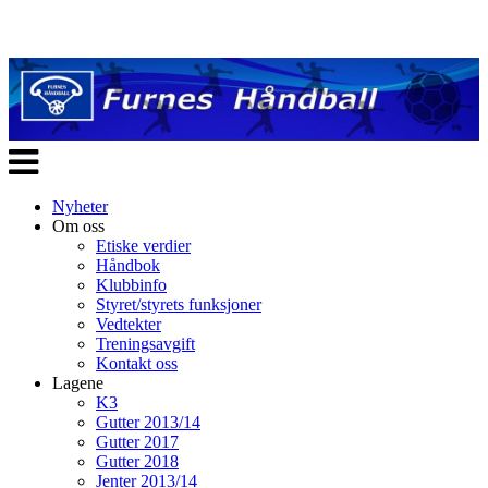
Veksle
navigasjon
Nyheter
Om oss
Etiske verdier
Håndbok
Klubbinfo
Styret/styrets funksjoner
Vedtekter
Treningsavgift
Kontakt oss
Lagene
K3
Gutter 2013/14
Gutter 2017
Gutter 2018
Jenter 2013/14