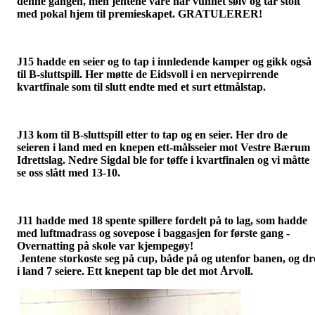
denne gangen, men jentene våre har vunnet sølv og tar stolt
med pokal hjem til premieskapet. GRATULERER!
J15 hadde en seier og to tap i innledende kamper og gikk også
til B-sluttspill. Her møtte de Eidsvoll i en nervepirrende
kvartfinale som til slutt endte med et surt ettmålstap.
J13 kom til B-sluttspill etter to tap og en seier. Her dro de
seieren i land med en knepen ett-målsseier mot Vestre Bærum
Idrettslag. Nedre Sigdal ble for tøffe i kvartfinalen og vi måtte
se oss slått med 13-10.
J11 hadde med 18 spente spillere fordelt på to lag, som hadde
med luftmadrass og sovepose i baggasjen for første gang -
Overnatting på skole var kjempegøy!
Jentene storkoste seg på cup, både på og utenfor banen, og dr
i land 7 seiere. Ett knepent tap ble det mot Årvoll.