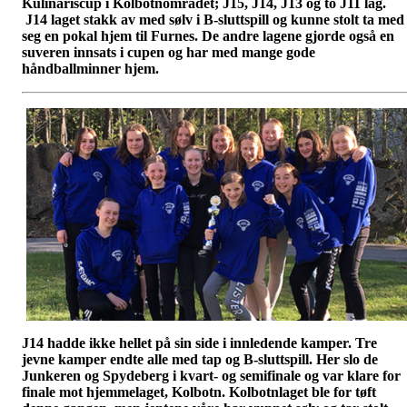
Kulinariscup i Kolbotnområdet; J15, J14, J13 og to J11 lag.
J14 laget stakk av med sølv i B-sluttspill og kunne stolt ta med
seg en pokal hjem til Furnes. De andre lagene gjorde også en
suveren innsats i cupen og har med mange gode
håndballminner hjem.
J14 hadde ikke hellet på sin side i innledende kamper. Tre
jevne
kamper endte alle med tap og B-sluttspill. Her slo de
Junkeren og Spydeberg i kvart- og semifinale og var klare for
finale mot hjemmelaget, Kolbotn. Kolbotnlaget ble for tøft