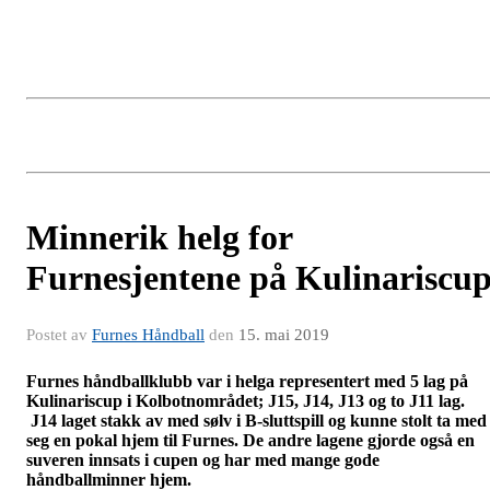
Minnerik helg for
Furnesjentene på Kulinariscu
Postet av
Furnes Håndball
den
15. mai 2019
Furnes håndballklubb var i helga representert med 5 lag på
Kulinariscup i Kolbotnområdet; J15, J14, J13 og to J11 lag.
J14 laget stakk av med sølv i B-sluttspill og kunne stolt ta med
seg en pokal hjem til Furnes. De andre lagene gjorde også en
suveren innsats i cupen og har med mange gode
håndballminner hjem.