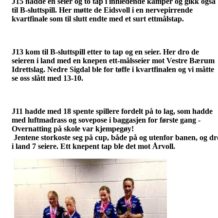
J15 hadde en seier og to tap i innledende kamper og gikk også
til B-sluttspill. Her møtte de Eidsvoll i en nervepirrende
kvartfinale som til slutt endte med et surt ettmålstap.
J13 kom til B-sluttspill etter to tap og en seier. Her dro de
seieren i land med en knepen ett-målsseier mot Vestre Bærum
Idrettslag. Nedre Sigdal ble for tøffe i kvartfinalen og vi måtte
se oss slått med 13-10.
J11 hadde med 18 spente spillere fordelt på to lag, som hadde
med luftmadrass og sovepose i baggasjen for første gang -
Overnatting på skole var kjempegøy!
Jentene storkoste seg på cup, både på og utenfor banen, og dr
i land 7 seiere. Ett knepent tap ble det mot Årvoll.