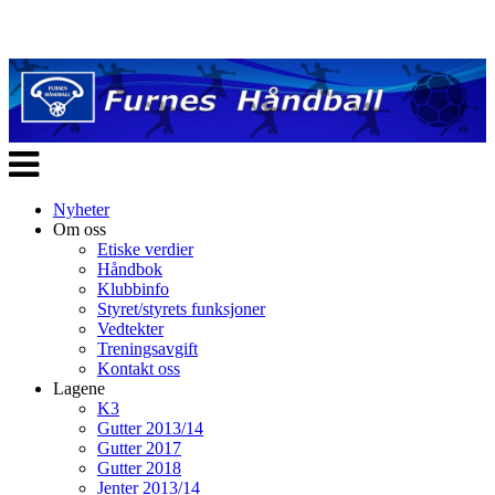
Veksle
navigasjon
Nyheter
Om oss
Etiske verdier
Håndbok
Klubbinfo
Styret/styrets funksjoner
Vedtekter
Treningsavgift
Kontakt oss
Lagene
K3
Gutter 2013/14
Gutter 2017
Gutter 2018
Jenter 2013/14