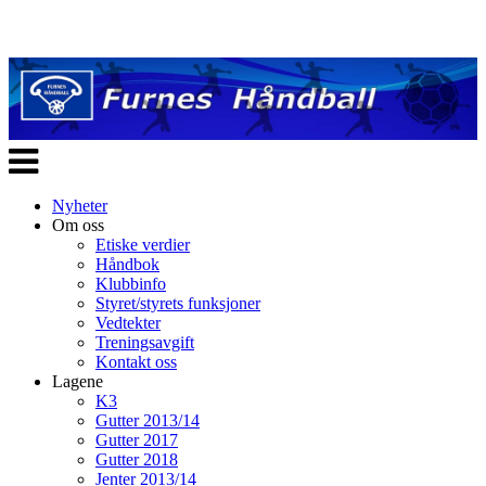
Veksle
navigasjon
Nyheter
Om oss
Etiske verdier
Håndbok
Klubbinfo
Styret/styrets funksjoner
Vedtekter
Treningsavgift
Kontakt oss
Lagene
K3
Gutter 2013/14
Gutter 2017
Gutter 2018
Jenter 2013/14