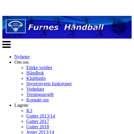
Veksle
navigasjon
Nyheter
Om oss
Etiske verdier
Håndbok
Klubbinfo
Styret/styrets funksjoner
Vedtekter
Treningsavgift
Kontakt oss
Lagene
K3
Gutter 2013/14
Gutter 2017
Gutter 2018
Jenter 2013/14