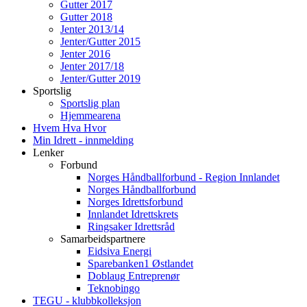
Gutter 2017
Gutter 2018
Jenter 2013/14
Jenter/Gutter 2015
Jenter 2016
Jenter 2017/18
Jenter/Gutter 2019
Sportslig
Sportslig plan
Hjemmearena
Hvem Hva Hvor
Min Idrett - innmelding
Lenker
Forbund
Norges Håndballforbund - Region Innlandet
Norges Håndballforbund
Norges Idrettsforbund
Innlandet Idrettskrets
Ringsaker Idrettsråd
Samarbeidspartnere
Eidsiva Energi
Sparebanken1 Østlandet
Doblaug Entreprenør
Teknobingo
TEGU - klubbkolleksjon