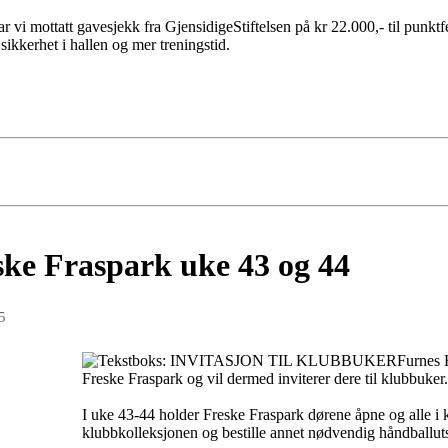
ar vi mottatt gavesjekk fra GjensidigeStiftelsen på kr 22.000,- til punktfe
ikkerhet i hallen og mer treningstid.
ke Fraspark uke 43 og 44
5
Furnes 
Freske Fraspark og vil dermed inviterer dere til klubbuker.
I uke 43-44 holder Freske Fraspark dørene åpne og alle i k
klubbkolleksjonen og bestille annet nødvendig håndballuts