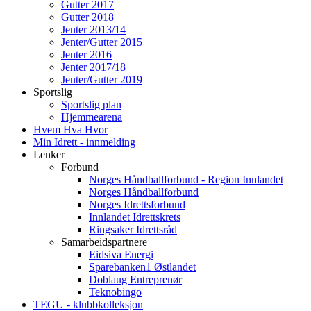
Gutter 2017
Gutter 2018
Jenter 2013/14
Jenter/Gutter 2015
Jenter 2016
Jenter 2017/18
Jenter/Gutter 2019
Sportslig
Sportslig plan
Hjemmearena
Hvem Hva Hvor
Min Idrett - innmelding
Lenker
Forbund
Norges Håndballforbund - Region Innlandet
Norges Håndballforbund
Norges Idrettsforbund
Innlandet Idrettskrets
Ringsaker Idrettsråd
Samarbeidspartnere
Eidsiva Energi
Sparebanken1 Østlandet
Doblaug Entreprenør
Teknobingo
TEGU - klubbkolleksjon