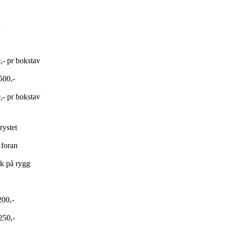
n
0,- pr bokstav
500,-
0,- pr bokstav
rystet
 foran
kk på rygg
200,-
250,-