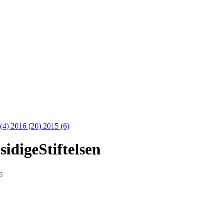
 (4)
2016 (20)
2015 (6)
idigeStiftelsen
5