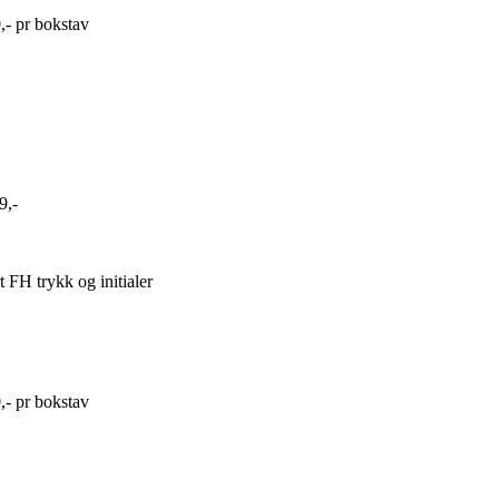
0,- pr bokstav
9,-
 FH trykk og initialer
0,- pr bokstav