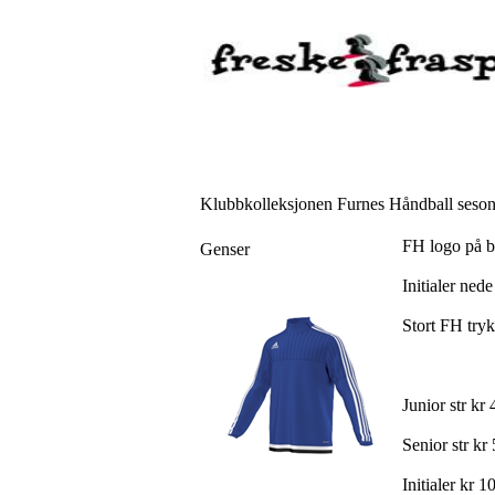
Klubbkolleksjonen Furnes Håndball seson
FH logo på b
Genser
Initialer nede
Stort FH try
Junior str kr 
Senior str kr 
Initialer kr 1