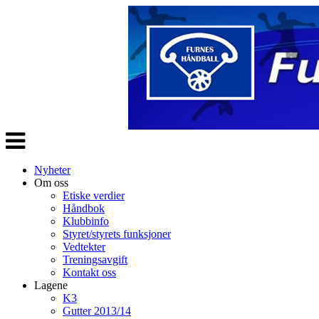
Veksle
navigasjon
Nyheter
Om oss
Etiske verdier
Håndbok
Klubbinfo
Styret/styrets funksjoner
Vedtekter
Treningsavgift
Kontakt oss
Lagene
K3
Gutter 2013/14