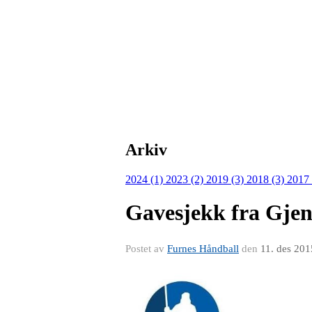
Arkiv
2024 (1)
2023 (2)
2019 (3)
2018 (3)
2017
Gavesjekk fra Gjens
Postet av
Furnes Håndball
den
11. des 201