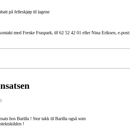
att på felleskjøp til lagene
ontakt med Freske Fraspark, tlf 62 52 42 01 eller Nina Eriksen, e-pos
nsatsen
15
nsats hos Barilla ! Stor takk til Barilla også som
ntektskilden !